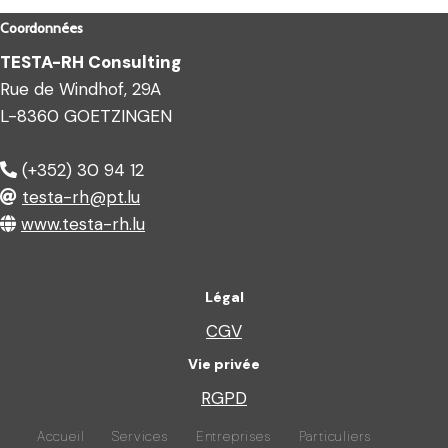
Coordonnées
TESTA-RH Consulting
Rue de Windhof, 29A
L-8360 GOETZINGEN
(+352) 30 94 12
testa-rh@pt.lu
www.testa-rh.lu
Légal
CGV
Vie privée
RGPD
Accueil
Services
Entreprises
Particuliers