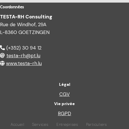
Coordonnées
TESTA-RH Consulting
Rue de Windhof, 29A
L-8360 GOETZINGEN
(+352) 30 94 12
testa-rh@pt.lu
www.testa-rh.lu
Légal
CGV
Vie privée
RGPD
Accueil
Services
Entreprises
Particuliers