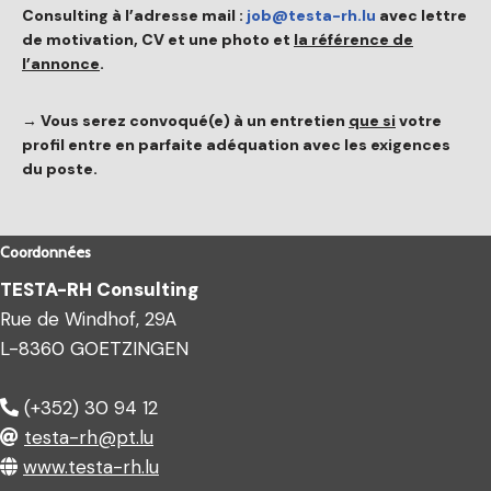
Consulting à l’adresse mail :
job@testa-rh.lu
avec lettre
de motivation, CV et une photo et
la référence de
l’annonce
.
→ Vous serez convoqué(e) à un entretien
que si
votre
profil entre en parfaite adéquation avec les exigences
du poste.
Coordonnées
TESTA-RH Consulting
Rue de Windhof, 29A
L-8360 GOETZINGEN
(+352) 30 94 12
testa-rh@pt.lu
www.testa-rh.lu