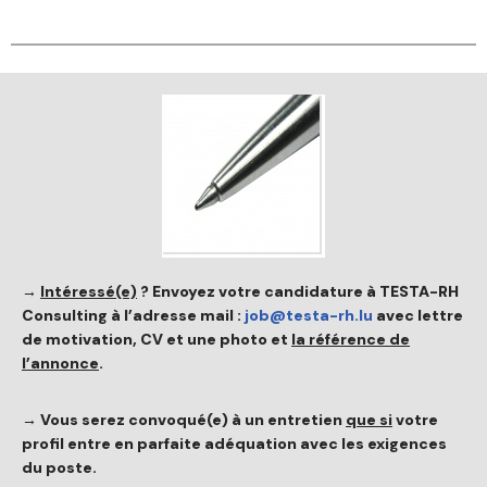
→
Intéressé(e)
?
Envoyez votre candidature à TESTA-RH
Consulting à l’adresse mail :
job@testa-rh.lu
avec lettre
de motivation, CV et une photo et
la référence de
l’annonce
.
→ Vous serez convoqué(e) à un entretien
que si
votre
profil entre en parfaite adéquation avec les exigences
du poste.